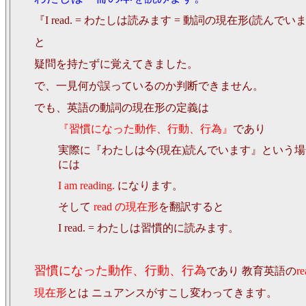
『I read. = わたしは読みます = 動詞の現在形(読んでい
と
疑問を持たずに覚えてきました。
で、一見何が誤っているのか判断できません。
でも、英語の動詞の現在形の定義は
『習慣になった動作、行動、行為』
であり
実際に『わたしは今(現在)読んでいます』という場
には
I am reading.
になります。
そして
read の現在形
を翻訳すると
I read. = わたしは習慣的に読みます。
習慣になった動作、行動、行為
であり 教育英語の
r
現在形
とは ニュアンスがすこし変わってきます。