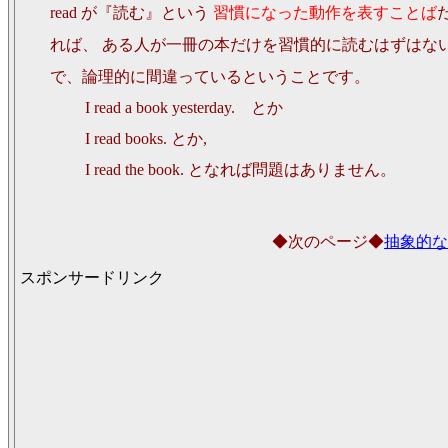
read が『読む』という
習慣になった動作を表すことば
れば、 ある人が一冊の本だけを習慣的に読むはずはな
で、論理的に間違っているということです。
I read a book yesterday. とか
I read books. とか,
I read the book. となれば問題はありません。
◆次のページ◆
抽象的な
スポンサードリンク