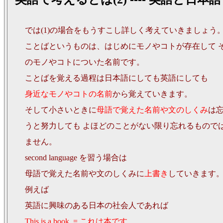
では(1)の場合をもうすこし詳しく考えていきましょう
ことばというものは、はじめにモノやコトが存在して 
のモノやコトについた名前です。
ことばを覚える過程は日本語にしても英語にしても
身近なモノやコトの名前
から覚えていきます。
そして小さいときに
母語で覚えた名前や文のしくみ
は
うと努力しても よほどのことがない限り忘れるもので
ません。
second language を習う場合は
母語で覚えた名前や文のしくみに
上書き
していきます
例えば
英語に興味のある日本の社会人であれば
This is a book. = これは本です。