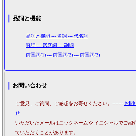
品詞と機能
品詞と機能 --- 名詞 --- 代名詞
冠詞 --- 形容詞 --- 副詞
前置詞(1) --- 前置詞(2) --- 前置詞(3)
お問い合わせ
ご意見、ご質問、ご感想をお寄せください。-------
お問
せ
いただいたメールはニックネームや イニシャルでご紹
ていただくことがあります。