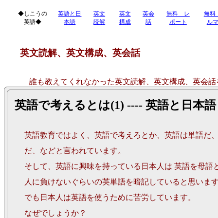
◆しこうの
英語と日
英文
英文
英会
無料 レ
無料
英語◆
本語
読解
構成
話
ポート
ル
英文読解、英文構成、英会話
誰も教えてくれなかった英文読解、英文構成、英会話
率的に学ぶ
英語で考えるとは(1) ---- 英語と日本語
◆英文読解、英文構成、英会話
サイトマ
英語教育ではよく、英語で考えろとか、英語は単語だ
だ、などと言われています。
そして、英語に興味を持っている日本人は 英語を母語
人に負けないぐらいの英単語を暗記していると思いま
でも日本人は英語を使うために苦労しています。
なぜでしょうか？